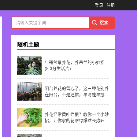
登录
注册
随机主题
年哥盆景养花，养吊兰的小妙招
(8.3分生活片)
阳台养花的留心了，这三种花别养
在阳台，不是迷信，早清楚早挪走
(8.3分生活片)
养花经常黄叶烂根？教你一个小妙
招，让你家的花翠绿爆盆长势旺
(8.3分生活片)