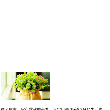
这么厉害，家有盆栽的必看，太实用是评分8.3分的生活类，