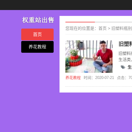
您现在的位置是：
首页
>
旧塑料瓶别
首页
养花教程
旧塑料
生活类
养花及
生
养花教程
时间：2020-07-21
点击：70