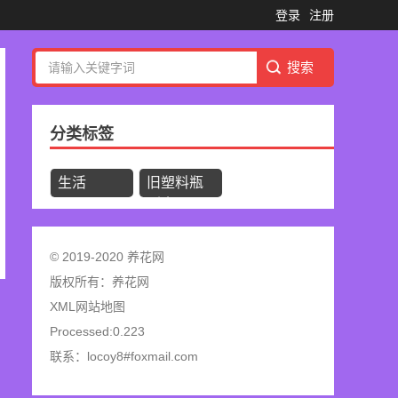
登录
注册
分类标签
生活
旧塑料瓶
别卖了，
教你制作
多功能花
© 2019-2020 养花网
盆，养花
版权所有：
养花网
再也不用
XML网站地图
浇水了
Processed:0.223
联系：locoy8#foxmail.com