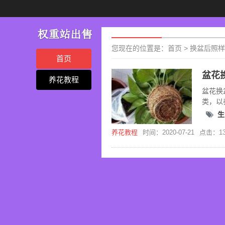
您现在的位置是：
首页
>
换盆后照样
首页
养花教程
盆花换
类，以
及各类
生
养花教程
时间：2020-07-21
点击：13