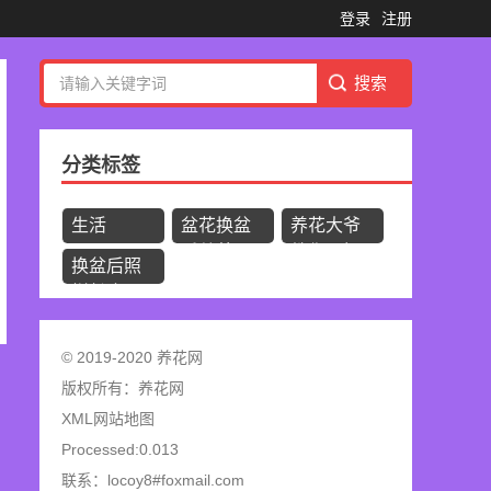
登录
注册
分类标签
生活
盆花换盆
养花大爷
后总养不
教你几招
换盆后照
活?
样长疯!
© 2019-2020 养花网
版权所有：
养花网
XML网站地图
Processed:0.013
联系：locoy8#foxmail.com