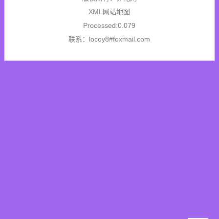
XML网站地图
Processed:0.079
联系：locoy8#foxmail.com